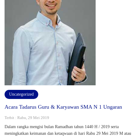
Uncategorized
Acara Tadarus Guru & Karyawan SMA N 1 Ungaran
Terbit : Rabu, 29 Mei 2019
Dalam rangka mengisi bulan Ramadhan tahun 1440 H / 2019 serta
meningkatkan keimanan dan ketaqwaan di hari Rabu 29 Mei 2019 M atau