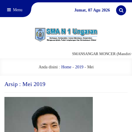
Menu
Jumat, 07 Agu 2026
SMANSANGAR MONCER (Mandiri Optimi
Anda disini :
Home
-
2019
-
Mei
Arsip : Mei 2019