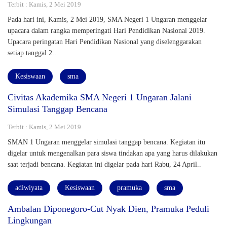
Terbit : Kamis, 2 Mei 2019
Pada hari ini, Kamis, 2 Mei 2019, SMA Negeri 1 Ungaran menggelar
upacara dalam rangka memperingati Hari Pendidikan Nasional 2019.
Upacara peringatan Hari Pendidikan Nasional yang diselenggarakan
setiap tanggal 2..
Kesiswaan
sma
Civitas Akademika SMA Negeri 1 Ungaran Jalani
Simulasi Tanggap Bencana
Terbit : Kamis, 2 Mei 2019
SMAN 1 Ungaran menggelar simulasi tanggap bencana. Kegiatan itu
digelar untuk mengenalkan para siswa tindakan apa yang harus dilakukan
saat terjadi bencana. Kegiatan ini digelar pada hari Rabu, 24 April..
adiwiyata
Kesiswaan
pramuka
sma
Ambalan Diponegoro-Cut Nyak Dien, Pramuka Peduli
Lingkungan