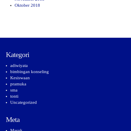
Oktober 2018
Kategori
adiwiyata
bimbingan konseling
Kesiswaan
pramuka
sma
tonti
Uncategorized
Meta
Masuk