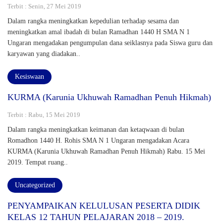
Terbit : Senin, 27 Mei 2019
Dalam rangka meningkatkan kepedulian terhadap sesama dan
meningkatkan amal ibadah di bulan Ramadhan 1440 H SMA N 1
Ungaran mengadakan pengumpulan dana seiklasnya pada Siswa guru dan
karyawan yang diadakan..
Kesiswaan
KURMA (Karunia Ukhuwah Ramadhan Penuh Hikmah)
Terbit : Rabu, 15 Mei 2019
Dalam rangka meningkatkan keimanan dan ketaqwaan di bulan
Romadhon 1440 H. Rohis SMA N 1 Ungaran mengadakan Acara
KURMA (Karunia Ukhuwah Ramadhan Penuh Hikmah) Rabu. 15 Mei
2019. Tempat ruang..
Uncategorized
PENYAMPAIKAN KELULUSAN PESERTA DIDIK
KELAS 12 TAHUN PELAJARAN 2018 – 2019.